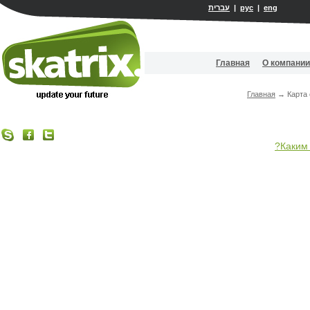
עברית
|
рус
|
eng
Главная
О компании
Главная
→
Карта
Каким 