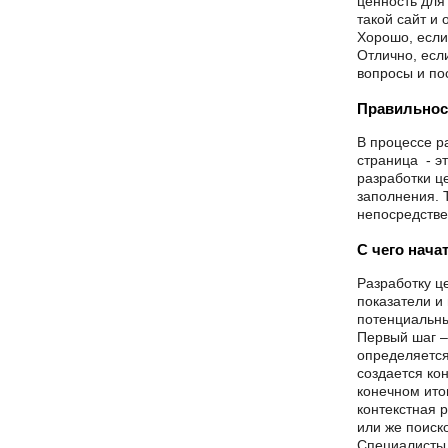
ценность для
такой сайт и
Хорошо, если
Отлично, есл
вопросы и по
Правильност
В процессе р
страница - э
разработки ц
заполнения. 
непосредстве
С чего нача
Разработку ц
показатели и 
потенциальны
Первый шаг –
определяется
создается ко
конечном ито
контекстная 
или же поиск
Специалисты 