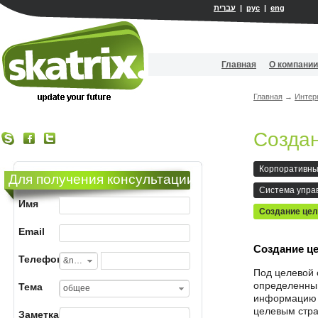
עברית
|
рус
|
eng
Главная
О компании
Главная
→
Интер
Создан
Корпоративны
Для получения консультации
Система упра
Имя
лидами
Создание це
страниц
Email
Создание це
Телефон
&nbsp;
Под целевой 
определенным
Тема
общее
информацию в
целевым стра
Заметка