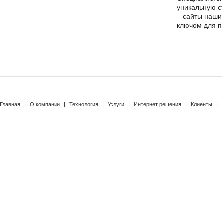
уникальную с
– сайты наши
ключом для п
Главная
|
О компании
|
Технология
|
Услуги
|
Интернет решения
|
Клиенты
|