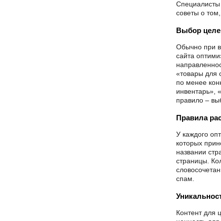
Специалисты 
советы о том
Выбор целе
Обычно при в
сайта оптими
направленнос
«товары для 
по менее кон
инвентарь», «
правило – выб
Правила ра
У каждого оп
которых прин
названии стр
страницы. Кол
словосочетан
спам.
Уникальност
Контент для 