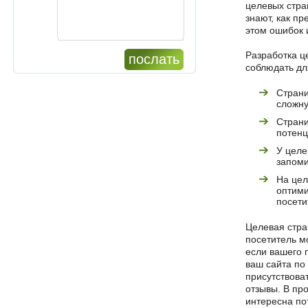
целевых стра
знают, как п
этом ошибок 
Разработка ц
послать
соблюдать дл
Страни
сложну
Страни
потенц
У целе
запом
На цел
оптими
посети
Целевая стра
посетитель м
если вашего 
ваш сайта по 
присутствова
отзывы. В про
интересна по