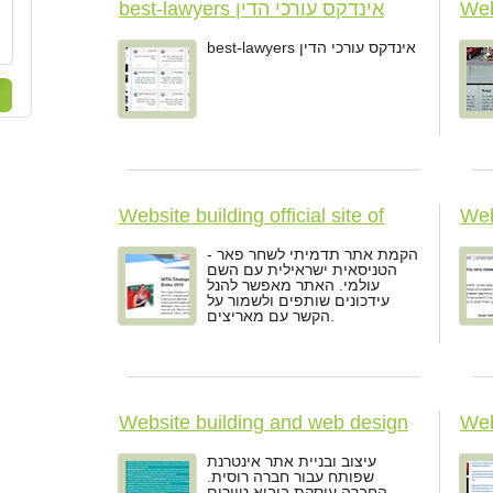
Web
best-lawyers אינדקס עורכי הדין
best-lawyers אינדקס עורכי הדין
Website building official site of
Web
Shahar Peer
הקמת אתר תדמיתי לשחר פאר -
הטניסאית ישראילית עם השם
עולמי. האתר מאפשר להנל
עידכונים שותפים ולשמור על
הקשר עם מאריצים.
Website building and web design
Web
Meir Hospital
Med
עיצוב ובניית אתר אינטרנת
שפותח עבור חברה רוסית.
החברה עוסקת ביבוא טיירים