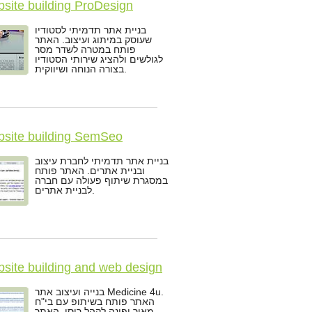
site building ProDesign
בניית אתר תדמיתי לסטודיו
שעוסק במיתוג ועיצוב. האתר
פותח במטרה לשדר מסר
לגולשים ולהציג שירותי הסטודיו
בצורה הנוחה ושיווקית.
site building SemSeo
בניית אתר תדמיתי לחברת עיצוב
ובניית אתרים. האתר פותח
במסגרת שיתוף פעולה עם חברה
לבניית אתרים.
site building and web design
icine-4u
בנייה ועיצוב אתר Medicine 4u.
האתר פותח בשיתופ עם בי"ח
מאיר ופונה לקהל רוסי. האתר