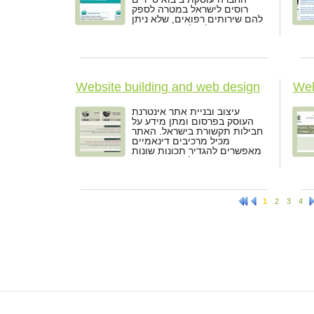
רוסים לישראל במטרה לספק
להם שירותים רפואים, שלא ניתן
לקבל אותם ברוסיה.
Website building and web design
Web
Tashveli
Tip
עיצוב ובניית אתר אינטרנת
העוסק בפרסום ומתן מידע על
חבילות תקשורת בישראל. האתר
מכיל מרכיבים דינאמיים
מאפשרים להגדיר תכונות שונות
עבור מוצרים ולהריץ השוואות
שונות עבורם.
1
2
3
4