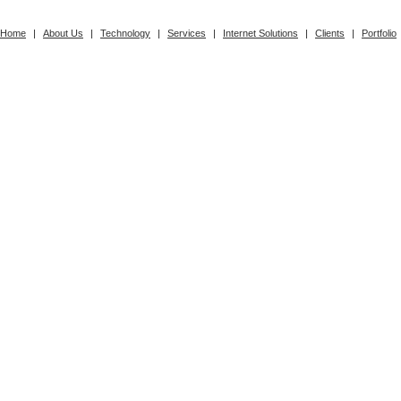
Home
|
About Us
|
Technology
|
Services
|
Internet Solutions
|
Clients
|
Portfolio