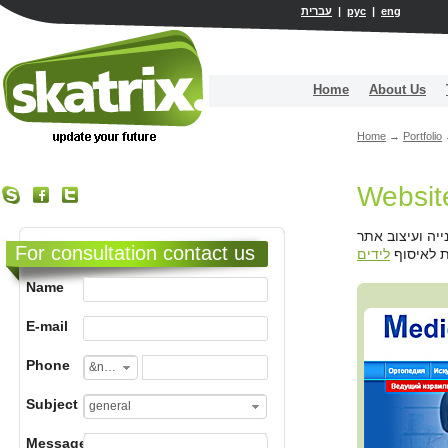
עברית
|
рус
|
eng
Home
About Us
Home
→
Portfolio
Websit
בנייה ועיצוב אתר Medicine 4u. ח בשיתופ עם בי"ח מאיר ופונה לקהל רוסי. האתר מציג
For consultation contact us
ת לאיסוף
לידים
Name
E-mail
Phone
&nbsp;
Subject
general
Message