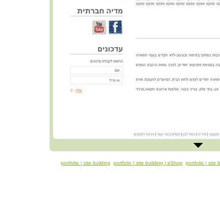
portfolio | site building
portfolio | site building | eShop
portfolio | site 
nternet Solutions
|
Clients
|
Portfolio
|
Articles
|
Contact Us
|
Site Map