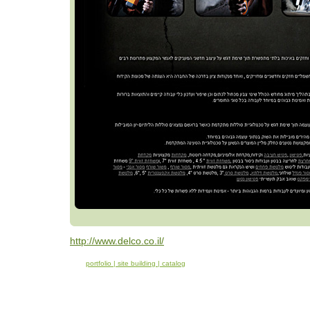
http://www.delco.co.il/
portfolio | site building | catalog