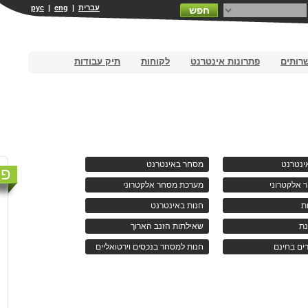
עברית
|
eng
|
рус
חפש
רותים
פתרונות אינטרנט
לקוחות
תיק עבודות
ינטרנט
מסחר באינטרנט
פנ
 אלקטרוני
מערכת מסחר אלקטרוני
ת
חנות באינטרנט
נת
שאילתות הזנב הארוך
ים בחינם
חנות למסחר בנכסים וירטואליים