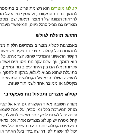
קטלוג מוצרים
הוא רשימת פריטים בתוספת ת
לתמוך בחנות המקוונת, ולהוסיף מידע על המ
להראות תמונה של המוצר, תיאור, שם, מספר 
מוצרים גם מכיל סרגל ניווט, המאפשר מעבר ב
הדגש: תועלת לגולש
באמצעות קטלוג מוצרים מתרשם הלקוח ממגוו
לתמונות בכל קטלוג מוצרים תפקיד משמעותי
הקשר הראשוני והמרכזי שהוא יוצר איתו. כל
הוא תומך, אך ישנם עקרונות מסוימים אשר 
עקרונות אלו הם בין היתר עיצוב נוח ומזמין, ח
בתועלת שהוא מביא לגולש, בתקווה להפוך אות
למעשה השלב הבא של הקטלוגים המוצעים בחנ
מקטלוג או ממוצר אחד לשני תוך שניות.
קטלוג מוצרים ותפעול נוח ואפקטיבי
נקודה חשובה מאוד הקשורה גם היא אל קטלוג
מנהל המערכת בכל זמן סביר, על מנת לשמור ע
נכונה יכול לגרום לנזק יותר מאשר לתועלת, ו
קהל מטרה יש קטלוג מוצרים אחר, ולכן כדאי
הפעמים הקטלוג יתכתב עם העיצוב של שאר הא
יכול להיעשות לפי דרישה בידי בעל האתר או